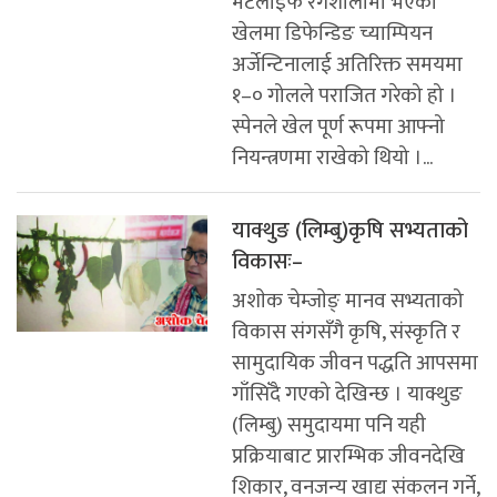
मेटलाइफ रंगशालामा भएको
खेलमा डिफेन्डिङ च्याम्पियन
अर्जेन्टिनालाई अतिरिक्त समयमा
१–० गोलले पराजित गरेको हो ।
स्पेनले खेल पूर्ण रूपमा आफ्नो
नियन्त्रणमा राखेको थियो ।...
याक्थुङ (लिम्बु)कृषि सभ्यताको
विकासः–
अशाेक चेम्जाेङ् मानव सभ्यताको
विकास संगसँगै कृषि, संस्कृति र
सामुदायिक जीवन पद्धति आपसमा
गाँसिँदै गएको देखिन्छ । याक्थुङ
(लिम्बु) समुदायमा पनि यही
प्रक्रियाबाट प्रारम्भिक जीवनदेखि
शिकार, वनजन्य खाद्य संकलन गर्ने,