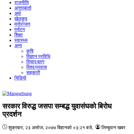
राजनीति
अन्तरबार्ता
अर्थ
खेलकुद
मनोरन्जन
पर्यटन
शिक्षा
स्वास्थ्य
अन्य
कृषि
विज्ञान प्रविधि
विचार/ब्लग
विश्व/प्रवास
सहकारी
भिडियो
सरकार विरुद्ध जसपा सम्बद्ध युवासंघकाे बिरोध
प्रदर्शन
शुक्रबार, २३ असोज, २०७७
बिहानको ०३:२१ बजे
,
लिम्बुवान खबर