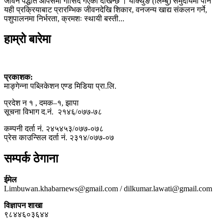
जीवन पद्धति आपसमा गाँसिँदै गएको देखिन्छ । याक्थुङ (लिम्बु) समुदायमा पनि
यही प्रक्रियाबाट प्रारम्भिक जीवनदेखि शिकार, वनजन्य खाद्य संकलन गर्ने,
पशुपालनमा निर्भरता, क्रमशः स्थायी बस्ती...
हाम्रो बारेमा
प्रकाशक:
माङ्गेन्ना पब्लिकेशन एण्ड मिडिया प्रा.लि.
प्रदेश न १ , दमक–१, झापा
सूचना विभाग द.नं. २१४६/०७७-७८
कम्पनी दर्ता नं. २४५४५३/०७७-०७८
प्रेस काउन्सिल दर्ता नं. २३१४/०७७-०७
सम्पर्क ठेगाना
ईमेल
Limbuwan.khabarnews@gmail.com / dilkumar.lawati@gmail.com
विज्ञापन शाखा
९८४४६०३६४४