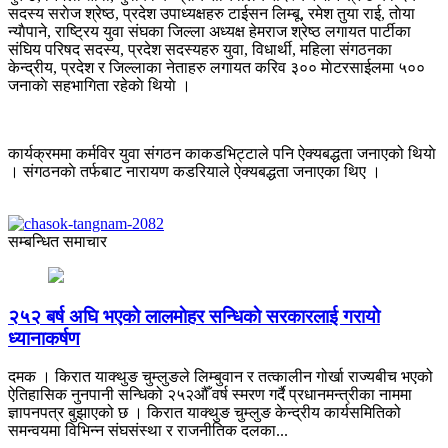
सदस्य सराेज श्रेष्ठ, प्रदेश उपाध्यक्षहरु टाईसन लिम्बू, रमेश तुया राई, ताेया
न्याैपाने, राष्ट्रिय युवा संघका जिल्ला अध्यक्ष हेमराज श्रेष्ठ लगायत पार्टीका
संघिय परिषद सदस्य, प्रदेश सदस्यहरु युवा, विधार्थी, महिला संगठनका
केन्द्रीय, प्रदेश र जिल्लाका नेताहरु लगायत करिव ३०० माेटरसाईलमा ५००
जनाकाे सहभागिता रहेकाे थियाे ।
कार्यक्रममा कर्मविर युवा संगठन काकडभिट्टाले पनि ऐक्यबद्धता जनाएको थियाे
। संगठनकाे तर्फबाट नारायण कडरियाले ऐक्यबद्धता जनाएका थिए ।
सम्बन्धित समाचार
२५२ बर्ष अघि भएकाे लालमाेहर सन्धिकाे सरकारलाई गरायाे
ध्यानाकर्षण
दमक । किरात याक्थुङ चुम्लुङले लिम्बुवान र तत्कालीन गोर्खा राज्यबीच भएको
ऐतिहासिक नुनपानी सन्धिको २५२औँ वर्ष स्मरण गर्दै प्रधानमन्त्रीका नाममा
ज्ञापनपत्र बुझाएको छ । किरात याक्थुङ चुम्लुङ केन्द्रीय कार्यसमितिको
समन्वयमा विभिन्न संघसंस्था र राजनीतिक दलका...