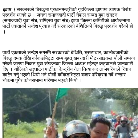
झापा ।
सरकारको बिरुद्धमा प्रधानमन्त्रीको गृहजिल्ला झापामा व्यापक बिरोध
प्रदर्शन भएको छ । जनता समाजवादी पार्टी नेपाल सम्बद्व युवा संगठन
(समाजवादी युवा संघ, राष्ट्रिय युवा संघ) झापा जिल्ला कमिटीकाे आयाेजनामा
पार्टी एकताको सन्देश प्रवाह गर्दै सरकारको बेथितिको बिरुद्ध प्रदर्शन गरेको हो
।
पार्टी एकताको सन्देश सगसँगै सरकारकाे बेथिति, भ्रष्टाचार, कालाेवजारीकाे
बिरुद्ध दमक देखि काँकडभिट्टा सम्म बृहत् खबरदारी माेटरसाइकल र्याली सम्पन्न
गरेकाे जसपा निकट युवा संगठनका जिल्ला अध्यक्ष महेन्द्र कट्वालले जानकारी
दिए । र्यालिकाे उद्घाटन पार्टीका केन्द्रीय नेता नित्यानन्द ताजपरियाले रिवान
काटेर गर्नु भएकाे थियाे भने र्याली काँकडभिट्टा बजार परिक्रमा गर्दै भन्सार
चाेकमा पुगेर काेणसभामा परिणाम भएकाे थियाे ।