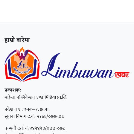
हाम्रो बारेमा
प्रकाशक:
माङ्गेन्ना पब्लिकेशन एण्ड मिडिया प्रा.लि.
प्रदेश न १ , दमक–१, झापा
सूचना विभाग द.नं. २१४६/०७७-७८
कम्पनी दर्ता नं. २४५४५३/०७७-०७८