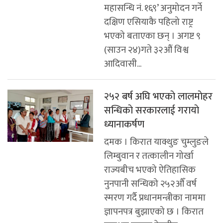
महासन्धि नं. १६९’ अनुमोदन गर्ने
दक्षिण एसियाकै पहिलो राष्ट्र
भएको बताएका छन् । अगष्ट ९
(साउन २४)गते ३२औं विश्व
आदिवासी...
२५२ बर्ष अघि भएकाे लालमाेहर
सन्धिकाे सरकारलाई गरायाे
ध्यानाकर्षण
दमक । किरात याक्थुङ चुम्लुङले
लिम्बुवान र तत्कालीन गोर्खा
राज्यबीच भएको ऐतिहासिक
नुनपानी सन्धिको २५२औँ वर्ष
स्मरण गर्दै प्रधानमन्त्रीका नाममा
ज्ञापनपत्र बुझाएको छ । किरात