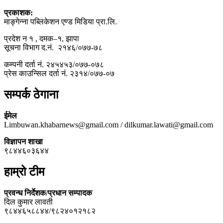
प्रकाशक:
माङ्गेन्ना पब्लिकेशन एण्ड मिडिया प्रा.लि.
प्रदेश न १ , दमक–१, झापा
सूचना विभाग द.नं. २१४६/०७७-७८
कम्पनी दर्ता नं. २४५४५३/०७७-०७८
प्रेस काउन्सिल दर्ता नं. २३१४/०७७-०७
सम्पर्क ठेगाना
ईमेल
Limbuwan.khabarnews@gmail.com / dilkumar.lawati@gmail.com
विज्ञापन शाखा
९८४४६०३६४४
हाम्रो टीम
प्रवन्ध निर्देशक/प्रधान सम्पादक
दिल कुमार लावती
९८४४६५८८४४/९८२४०१२१८२