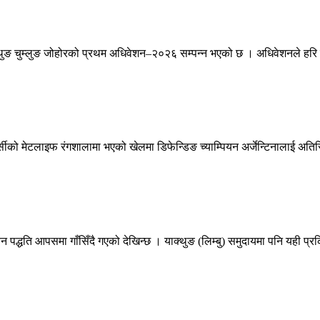
ङ चुम्लुङ जोहोरको प्रथम अधिवेशन–२०२६ सम्पन्न भएको छ । अधिवेशनले हरि वाज
सीको मेटलाइफ रंगशालामा भएको खेलमा डिफेन्डिङ च्याम्पियन अर्जेन्टिनालाई अतिर
न पद्धति आपसमा गाँसिँदै गएको देखिन्छ । याक्थुङ (लिम्बु) समुदायमा पनि यही प्