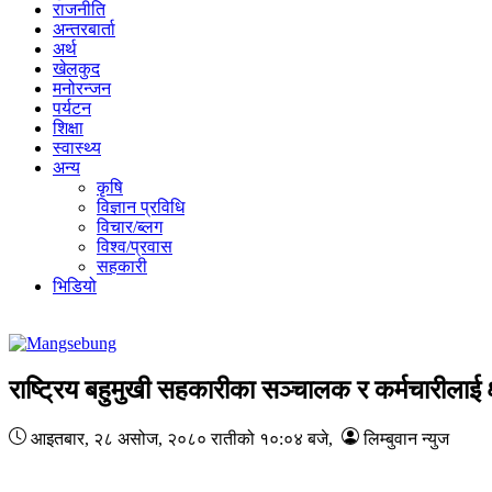
राजनीति
अन्तरबार्ता
अर्थ
खेलकुद
मनोरन्जन
पर्यटन
शिक्षा
स्वास्थ्य
अन्य
कृषि
विज्ञान प्रविधि
विचार/ब्लग
विश्व/प्रवास
सहकारी
भिडियो
राष्ट्रिय बहुमुखी सहकारीका सञ्चालक र कर्मचारीलाई क
आइतबार, २८ असोज, २०८०
रातीको १०:०४ बजे
,
लिम्बुवान न्युज