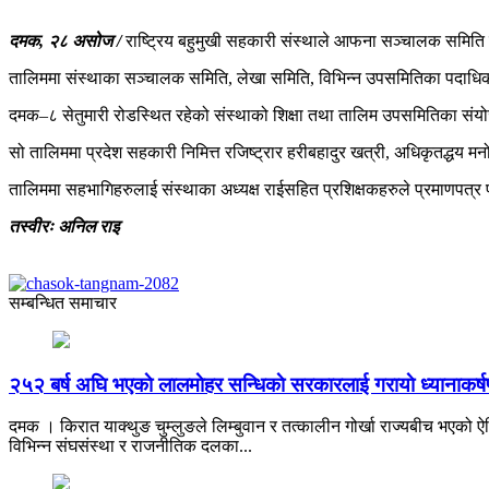
दमक, २८ असोज /
राष्ट्रिय बहुमुखी सहकारी संस्थाले आफना सञ्चालक समिति त
तालिममा संस्थाका सञ्चालक समिति, लेखा समिति, विभिन्न उपसमितिका पदाधिक
दमक–८ सेतुमारी रोडस्थित रहेको संस्थाको शिक्षा तथा तालिम उपसमितिका संयो
सो तालिममा प्रदेश सहकारी निमित्त रजिष्ट्रार हरीबहादुर खत्री, अधिकृतद्
तालिममा सहभागिहरुलाई संस्थाका अध्यक्ष राईसहित प्रशिक्षकहरुले प्रमाणपत्र 
तस्वीरः अनिल राइ
सम्बन्धित समाचार
२५२ बर्ष अघि भएकाे लालमाेहर सन्धिकाे सरकारलाई गरायाे ध्यानाकर्
दमक । किरात याक्थुङ चुम्लुङले लिम्बुवान र तत्कालीन गोर्खा राज्यबीच भएको ऐत
विभिन्न संघसंस्था र राजनीतिक दलका...