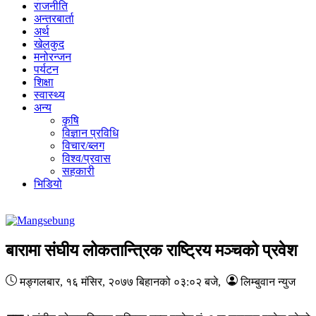
राजनीति
अन्तरबार्ता
अर्थ
खेलकुद
मनोरन्जन
पर्यटन
शिक्षा
स्वास्थ्य
अन्य
कृषि
विज्ञान प्रविधि
विचार/ब्लग
विश्व/प्रवास
सहकारी
भिडियो
बारामा संघीय लोकतान्त्रिक राष्ट्रिय मञ्चको प्रवेश
मङ्गलबार, १६ मंसिर, २०७७
बिहानको ०३:०२ बजे
,
लिम्बुवान न्युज