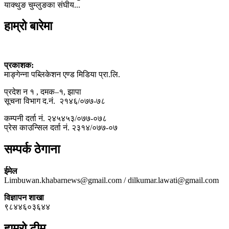
याक्थुङ चुम्लुङका संघीय...
हाम्रो बारेमा
प्रकाशक:
माङ्गेन्ना पब्लिकेशन एण्ड मिडिया प्रा.लि.
प्रदेश न १ , दमक–१, झापा
सूचना विभाग द.नं. २१४६/०७७-७८
कम्पनी दर्ता नं. २४५४५३/०७७-०७८
प्रेस काउन्सिल दर्ता नं. २३१४/०७७-०७
सम्पर्क ठेगाना
ईमेल
Limbuwan.khabarnews@gmail.com / dilkumar.lawati@gmail.com
विज्ञापन शाखा
९८४४६०३६४४
हाम्रो टीम