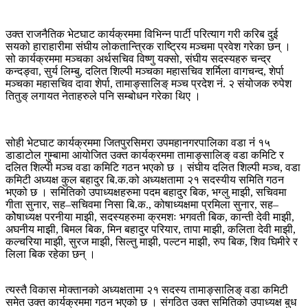
उक्त राजनैतिक भेटघाट कार्यक्रममा विभिन्न पार्टी परित्याग गरी करिब दुई
सयको हाराहारीमा संघीय लोकतान्त्रिक राष्ट्रिय मञ्चमा प्रवेश गरेका छन् ।
सो कार्यक्रममा मञ्चका अर्थसचिव विष्णु यक्सो, संघीय सदस्यहरु चन्द्र
कन्दङ्वा, सुर्य लिम्बु, दलित शिल्पी मञ्चका महासचिव शर्मिला वागचन्द, शेर्पा
मञ्चका महासचिव दावा शेर्पा, तामाङ्सालिङ् मञ्च प्रदेश नं. २ संयोजक रुपेश
तितुङ् लगायत नेताहरुले पनि सम्बोधन गरेका थिए ।
सोही भेटघाट कार्यक्रममा जितपुरसिमरा उपमहानगरपालिका वडा नंं १५
डाडाटोल गुम्बामा आयोजित उक्त कार्यक्रममा तामाङ्सालिङ् वडा कमिटि र
दलित शिल्पी मञ्च वडा कमिटि गठन भएको छ । संघीय दलित शिल्पी मञ्च, वडा
कमिटी अध्यक्ष कुल बहादुर बि.क.को अध्यक्षतामा २१ सदस्यीय समिति गठन
भएको छ । समितिको उपाध्यक्षहरुमा पदम बहादुर बिक, भग्लु माझी, सचिवमा
गीता सुनार, सह–सचिवमा निसा बि.क., कोषाध्यक्षमा प्रमिला सुनार, सह–
कोेषाध्यक्ष परनीया माझी, सदस्यहरुमा क्रमशः भगवती बिक, कान्ती देवी माझी,
अघनीय माझी, बिमल बिक, मिन बहादुर परियार, तापा माझी, कलिता देवी माझी,
कल्चरिया माझी, सुरज माझी, सिल्तु माझी, पल्टन माझी, रुप बिक, शिव घिमीरे र
लिला बिक रहेका छन् ।
त्यस्तै विकास मोक्तानको अध्यक्षतामा २१ सदस्य तामाङ्सालिङ् वडा कमिटी
समेत उक्त कार्यक्रममा गठन भएको छ । संगठित उक्त समितिको उपाध्यक्ष बुध