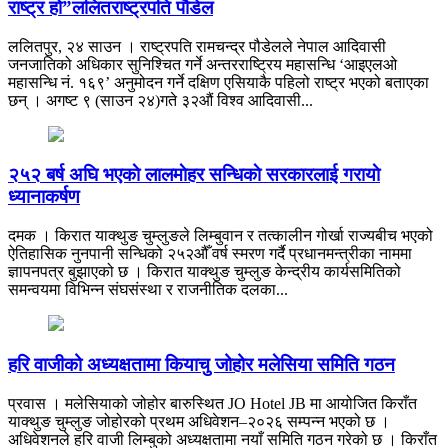
राष्ट्र हो”ललितराष्ट्रपति पौडेल
ललितपुर, २४ साउन । राष्ट्रपति रामचन्द्र पौडेलले नेपाल आदिवासी
जनजातिको अधिकार सुनिश्चित गर्ने अन्तरराष्ट्रिय महासन्धि ‘आइएलओ
महासन्धि नं. १६९’ अनुमोदन गर्ने दक्षिण एसियाकै पहिलो राष्ट्र भएको बताएका
छन् । अगष्ट ९ (साउन २४)गते ३२औं विश्व आदिवासी...
२५२ बर्ष अघि भएकाे लालमाेहर सन्धिकाे सरकारलाई गरायाे
ध्यानाकर्षण
दमक । किरात याक्थुङ चुम्लुङले लिम्बुवान र तत्कालीन गोर्खा राज्यबीच भएको
ऐतिहासिक नुनपानी सन्धिको २५२औँ वर्ष स्मरण गर्दै प्रधानमन्त्रीका नाममा
ज्ञापनपत्र बुझाएको छ । किरात याक्थुङ चुम्लुङ केन्द्रीय कार्यसमितिको
समन्वयमा विभिन्न संघसंस्था र राजनीतिक दलका...
हरि वाजीको अध्यक्षतामा कियाचु जोहोर मलेसिया समिति गठन
प्रवास । मलेसियाको जोहोर बारुस्थित JO Hotel JB मा आयोजित किराँत
याक्थुङ चुम्लुङ जोहोरको प्रथम अधिवेशन–२०२६ सम्पन्न भएको छ ।
अधिवेशनले हरि वाजी लिम्बुको अध्यक्षतामा नयाँ समिति गठन गरेको छ । किराँत