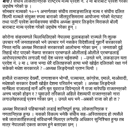
बारा।
संघीय लोकतान्त्रिक राष्ट्रिय मञ्च प्रदेश नं. २ मा बाराबाट प्रवेश गरेको
उद्घोष गरेको छ ।
सोमबार मञ्चको १०+१ अन्तर्गतका संघीय तामाङ्सालिङ् मञ्च र संघीय दलित
शिल्पी मञ्चले संयुक्त रुपमा बाराको जीतपुरसिमरामा आयोजना गरेको भेटघाट
तथा पार्टी प्रवेश कार्यक्रममा संघीय अध्यक्ष कुमार लिङ्देन मिराकले बोल्दै
बाराबाट मञ्च प्रवेश गरेको उद्घोष गरेका हुन् ।
कोरोना संक्रमणले थिलथिलिएको नेपालमा ठूलाबडाको राज्यले निःशुल्क
उपचार गर्ने जनताहरुको भने उपचार गर्न नसकेर विदेशीलाई गुहार्ने सरकारको
नियत माथि अध्यक्ष मिराकले सरकारको आलोचना गरेका छन् । जनताको दुई
तिहाई भोट पाएको नेकपा सरकार प्रचण्डले ओलीलाई ओलीले प्रचण्डलाई
आरोपप्रत्यारोप लगाउदै गर्दा देश ध्वस्त भईसक्यो । –उनले भने, लकडाउन यता
प्रदेश नं. २ मा ८ जना भन्दा धेरै दलितहरुको हत्या भयो खोईत दलितको रक्षा गर्न
सकेको मधेश सरकारले ? –अध्यक्ष लिङ्देनको प्रश्न थियो ।
हामीले राजतन्त्र देख्यौं, राणाशासन भोग्यौ, पञ्चायत, कांग्रेस, एमाले, माओवादी,
मधेशको सरकार देख्यौ खोईत देशमा परिवर्तन भएको । अध्यक्ष लिङ्देनले
मार्नेबेला राजालाई मार्ने अनि मृत युवराज दिपेन्द्रले नै राजा मारेपछि राजतन्त्रको
अन्त्य भएको होइन र ? घुमाउरो तरिकाले अहिले देशव्यापी राजतन्त्रको नारा
लगाउनेहरुलाई प्रश्न गरेका छन् । उनले थप भने –अबको राजा को हो त ?
अध्यक्ष मिराकले पहिचानको लडाई शान्तिपूर्ण हुन्छ, लोकतान्त्रिक र
गणतान्त्रिक हुन्छ । यसको विकल्प भनेकै संघीय सह–अस्तित्ववाद हो त्यसैले
सबै जातजातीहरुलाई संविधानमै मिलाएर लगेपछि अधिकार सुनिश्चित हुन्छ तब
मात्र नेपालको एकता कायम हुने बताएका छन् ।