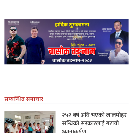
सम्बन्धित समाचार
२५२ बर्ष अघि भएकाे लालमाेहर
सन्धिकाे सरकारलाई गरायाे
ध्यानाकर्षण