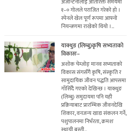
अर्जेन्टिनालाई अतिरिक्त समयमा
१–० गोलले पराजित गरेको हो ।
स्पेनले खेल पूर्ण रूपमा आफ्नो
नियन्त्रणमा राखेको थियो ।...
याक्थुङ (लिम्बु)कृषि सभ्यताको
विकासः–
अशाेक चेम्जाेङ् मानव सभ्यताको
विकास संगसँगै कृषि, संस्कृति र
सामुदायिक जीवन पद्धति आपसमा
गाँसिँदै गएको देखिन्छ । याक्थुङ
(लिम्बु) समुदायमा पनि यही
प्रक्रियाबाट प्रारम्भिक जीवनदेखि
शिकार, वनजन्य खाद्य संकलन गर्ने,
पशुपालनमा निर्भरता, क्रमशः
स्थायी बस्ती...