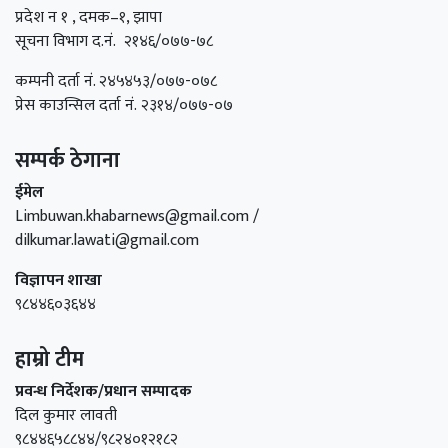
प्रदेश न १ , दमक–१, झापा
सूचना विभाग द.नं. २१४६/०७७-७८
कम्पनी दर्ता नं. २४५४५३/०७७-०७८
प्रेस काउन्सिल दर्ता नं. २३१४/०७७-०७
सम्पर्क ठेगाना
ईमेल
Limbuwan.khabarnews@gmail.com /
dilkumar.lawati@gmail.com
विज्ञापन शाखा
९८४४६०३६४४
हाम्रो टीम
प्रवन्ध निर्देशक/प्रधान सम्पादक
दिल कुमार लावती
९८४४६५८८४४/९८२४०१२१८२