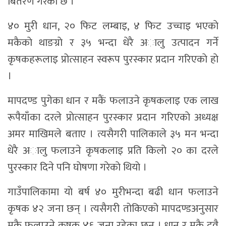
बितरण गरेकाे छ ।
४० मुरी धान, २० फिट लम्बाइ, ४ फिट उच्चाइ भएकाे
मकैकाे थाङग्राे र ३५ भन्दा धेरै अालु उत्पादन गर्ने
कृषकहरूलाइ प्रोत्साहन स्वरूप पुरस्कार प्रदान गरिएकाे हाे
।
मापदण्ड पुगेका धान र मकैं फलाउने कृषकलाइ एक लाख
रूपैयाँका दरले प्राेत्साहन पुरस्कार प्रदान गरिएकाे अध्यक्ष
अमर माखिमले बताए । त्यसैगरी पालिकाले ३५ मन भन्दा
धेरै अालु फलाउने कृषकलाइ प्रति किलाे २० का दरले
पुरस्कार दिने पनि घाेषणा गरेकाे थियाे ।
गाउँपालिकामा याे बर्ष ४० मुरीभन्दा बढी धान फलाउने
कृषक ४२ जना छन् । त्यसैगरी तोकिएको मापदण्डअनुसार
मकै फलाउने कृषक ४६ जना रहेका छन् । धान र मकै दुवै