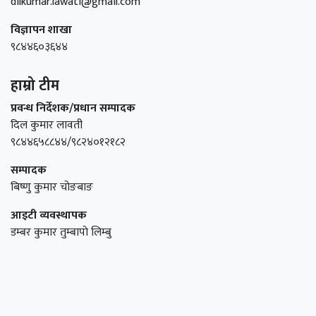
dilkumar.lawati@gmail.com
विज्ञापन शाखा
९८४४६०३६४४
हाम्रो टीम
प्रवन्ध निर्देशक/प्रधान सम्पादक
दिल कुमार लावती
९८४४६५८८४४/९८२४०१२१८२
सम्पादक
बिष्णु कुमार चोङबाङ
आइटी व्यवस्थापक
डम्बर कुमार तुम्बापाे लिम्बु