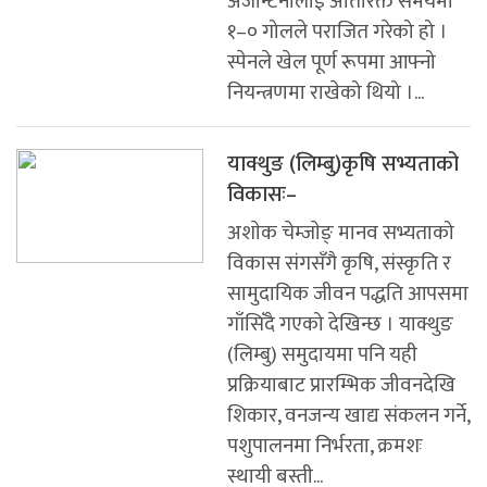
अर्जेन्टिनालाई अतिरिक्त समयमा
१–० गोलले पराजित गरेको हो ।
स्पेनले खेल पूर्ण रूपमा आफ्नो
नियन्त्रणमा राखेको थियो ।...
याक्थुङ (लिम्बु)कृषि सभ्यताको
विकासः–
अशाेक चेम्जाेङ् मानव सभ्यताको
विकास संगसँगै कृषि, संस्कृति र
सामुदायिक जीवन पद्धति आपसमा
गाँसिँदै गएको देखिन्छ । याक्थुङ
(लिम्बु) समुदायमा पनि यही
प्रक्रियाबाट प्रारम्भिक जीवनदेखि
शिकार, वनजन्य खाद्य संकलन गर्ने,
पशुपालनमा निर्भरता, क्रमशः
स्थायी बस्ती...