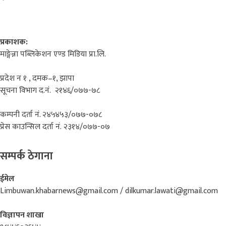
प्रकाशक:
माङ्गेन्ना पब्लिकेशन एण्ड मिडिया प्रा.लि.
प्रदेश न १ , दमक–१, झापा
सूचना विभाग द.नं. २१४६/०७७-७८
कम्पनी दर्ता नं. २४५४५३/०७७-०७८
प्रेस काउन्सिल दर्ता नं. २३१४/०७७-०७
सम्पर्क ठेगाना
ईमेल
Limbuwan.khabarnews@gmail.com / dilkumar.lawati@gmail.com
विज्ञापन शाखा