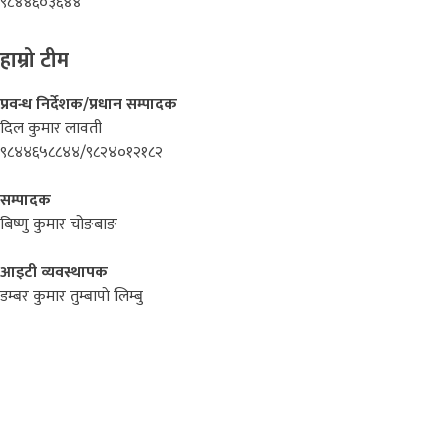
९८४४६०३६४४
हाम्रो टीम
प्रवन्ध निर्देशक/प्रधान सम्पादक
दिल कुमार लावती
९८४४६५८८४४/९८२४०१२१८२
सम्पादक
बिष्णु कुमार चोङबाङ
आइटी व्यवस्थापक
डम्बर कुमार तुम्बापाे लिम्बु