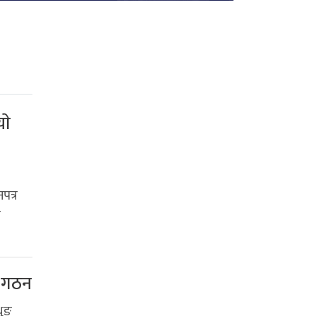
ाे
पत्र
न
ि गठन
थुङ