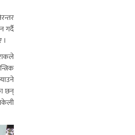
रन्तर
 गर्दै
ए ।
िराकले
्त्रिक
याउने
का छन्
 धकेली