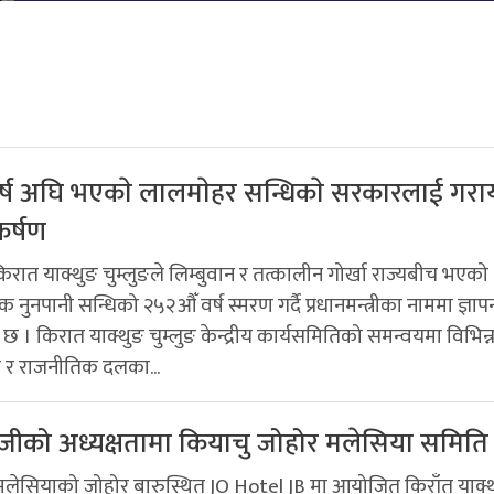
्ष अघि भएकाे लालमाेहर सन्धिकाे सरकारलाई गराय
कर्षण
रात याक्थुङ चुम्लुङले लिम्बुवान र तत्कालीन गोर्खा राज्यबीच भएको
नुनपानी सन्धिको २५२औँ वर्ष स्मरण गर्दै प्रधानमन्त्रीका नाममा ज्ञापन
छ । किरात याक्थुङ चुम्लुङ केन्द्रीय कार्यसमितिको समन्वयमा विभिन्
ा र राजनीतिक दलका...
ाजीको अध्यक्षतामा कियाचु जोहोर मलेसिया समित
 मलेसियाको जोहोर बारुस्थित JO Hotel JB मा आयोजित किराँत याक्