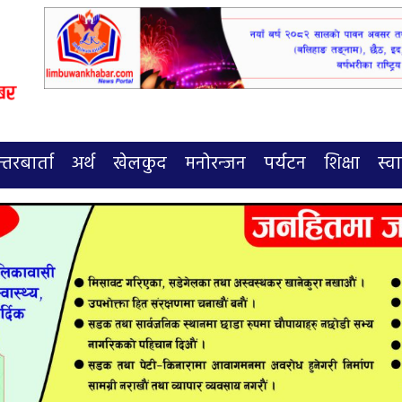
्तरबार्ता
अर्थ
खेलकुद
मनोरन्जन
पर्यटन
शिक्षा
स्वा