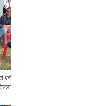
्ज एवं
जिल्ला