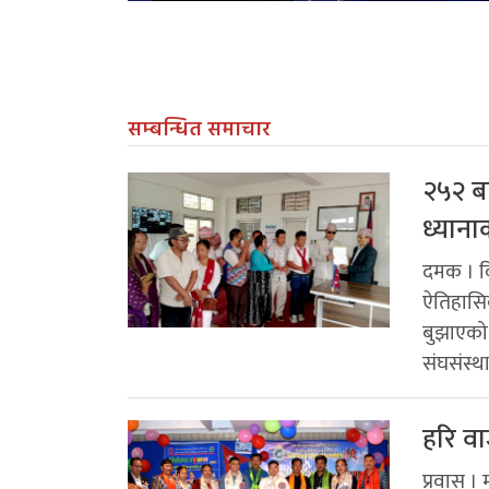
सम्बन्धित समाचार
२५२ बर
ध्याना
दमक । कि
ऐतिहासिक 
बुझाएको 
संघसंस्थ
हरि व
प्रवास ।