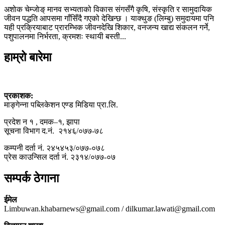
अशाेक चेम्जाेङ् मानव सभ्यताको विकास संगसँगै कृषि, संस्कृति र सामुदायिक
जीवन पद्धति आपसमा गाँसिँदै गएको देखिन्छ । याक्थुङ (लिम्बु) समुदायमा पनि
यही प्रक्रियाबाट प्रारम्भिक जीवनदेखि शिकार, वनजन्य खाद्य संकलन गर्ने,
पशुपालनमा निर्भरता, क्रमशः स्थायी बस्ती...
हाम्रो बारेमा
प्रकाशक:
माङ्गेन्ना पब्लिकेशन एण्ड मिडिया प्रा.लि.
प्रदेश न १ , दमक–१, झापा
सूचना विभाग द.नं. २१४६/०७७-७८
कम्पनी दर्ता नं. २४५४५३/०७७-०७८
प्रेस काउन्सिल दर्ता नं. २३१४/०७७-०७
सम्पर्क ठेगाना
ईमेल
Limbuwan.khabarnews@gmail.com / dilkumar.lawati@gmail.com