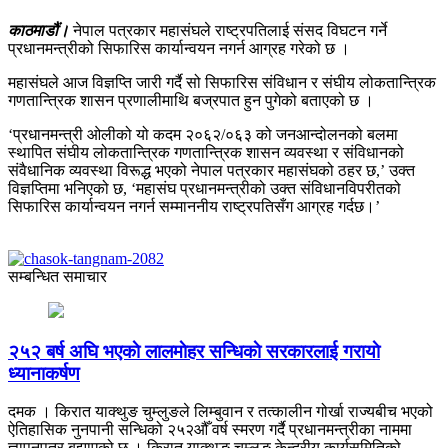
काठमाडौं।
नेपाल पत्रकार महासंघले राष्ट्रपतिलाई संसद विघटन गर्ने
प्रधानमन्त्रीको सिफारिस कार्यान्वयन नगर्न आग्रह गरेको छ ।
महासंघले आज विज्ञप्ति जारी गर्दै सो सिफारिस संविधान र संघीय लोकतान्त्रिक
गणतान्त्रिक शासन प्रणालीमाथि बज्रपात हुन पुगेको बताएको छ ।
‘प्रधानमन्त्री ओलीको यो कदम २०६२/०६३ को जनआन्दोलनको बलमा
स्थापित संघीय लोकतान्त्रिक गणतान्त्रिक शासन व्यवस्था र संविधानको
संवैधानिक व्यवस्था विरूद्ध भएको नेपाल पत्रकार महासंघको ठहर छ,’ उक्त
विज्ञप्तिमा भनिएको छ, ‘महासंघ प्रधानमन्त्रीको उक्त संविधानविपरीतको
सिफारिस कार्यान्वयन नगर्न सम्माननीय राष्ट्रपतिसँग आग्रह गर्दछ।’
सम्बन्धित समाचार
२५२ बर्ष अघि भएकाे लालमाेहर सन्धिकाे सरकारलाई गरायाे
ध्यानाकर्षण
दमक । किरात याक्थुङ चुम्लुङले लिम्बुवान र तत्कालीन गोर्खा राज्यबीच भएको
ऐतिहासिक नुनपानी सन्धिको २५२औँ वर्ष स्मरण गर्दै प्रधानमन्त्रीका नाममा
ज्ञापनपत्र बुझाएको छ । किरात याक्थुङ चुम्लुङ केन्द्रीय कार्यसमितिको