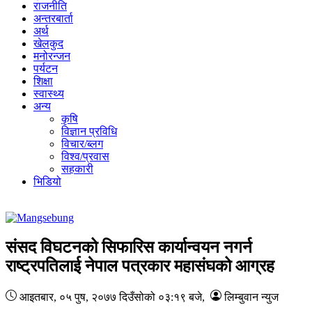
राजनीति
अन्तरबार्ता
अर्थ
खेलकुद
मनोरन्जन
पर्यटन
शिक्षा
स्वास्थ्य
अन्य
कृषि
विज्ञान प्रविधि
विचार/ब्लग
विश्व/प्रवास
सहकारी
भिडियो
संसद विघटनको सिफारिस कार्यान्वयन नगर्न
राष्ट्रपतिलाई नेपाल पत्रकार महासंघको आग्रह
आइतबार, ०५ पुष, २०७७
दिउँसोको ०३:१९ बजे
,
लिम्बुवान न्युज