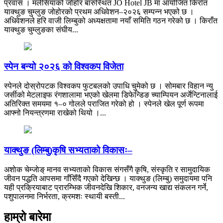
प्रवास । मलेसियाको जोहोर बारुस्थित JO Hotel JB मा आयोजित किराँत
याक्थुङ चुम्लुङ जोहोरको प्रथम अधिवेशन–२०२६ सम्पन्न भएको छ ।
अधिवेशनले हरि वाजी लिम्बुको अध्यक्षतामा नयाँ समिति गठन गरेको छ । किराँत
याक्थुङ चुम्लुङका संघीय...
स्पेन बन्यो २०२६ को विश्वकप विजेता
स्पेनले दोस्रोपटक विश्वकप फुटबलको उपाधि चुमेको छ । सोमबार विहान न्यु
जर्सीको मेटलाइफ रंगशालामा भएको खेलमा डिफेन्डिङ च्याम्पियन अर्जेन्टिनालाई
अतिरिक्त समयमा १–० गोलले पराजित गरेको हो । स्पेनले खेल पूर्ण रूपमा
आफ्नो नियन्त्रणमा राखेको थियो ।...
याक्थुङ (लिम्बु)कृषि सभ्यताको विकासः–
अशाेक चेम्जाेङ् मानव सभ्यताको विकास संगसँगै कृषि, संस्कृति र सामुदायिक
जीवन पद्धति आपसमा गाँसिँदै गएको देखिन्छ । याक्थुङ (लिम्बु) समुदायमा पनि
यही प्रक्रियाबाट प्रारम्भिक जीवनदेखि शिकार, वनजन्य खाद्य संकलन गर्ने,
पशुपालनमा निर्भरता, क्रमशः स्थायी बस्ती...
हाम्रो बारेमा