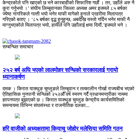
केन्द्रकोले पनि खाएको छ भने कारबाहीको सिफारिश गछौं । तर, उहाँले अरु नै
कुरा गर्नुभयो ।’ संघीय लिम्बुवानका जिल्ला अध्यक्ष अमर इजमले ८५ बर्षका
ज्येष्ठ नागरिकले गल्ती भयो भनेर माफी मागेको हुनाले प्रहरीमा मिलापत्र
गरिएको बताए । ‘८५ बर्षका वृद्ध हुनुहुन्छ, अबदेखि यस्तो गर्दिन भनेर माफी नै
माग्नुभएकोले मिलापत्र भयो, हामीले पनि उहाँलाई क्षमा दियौं,’इजमले भने ।
सम्बन्धित समाचार
२५२ बर्ष अघि भएकाे लालमाेहर सन्धिकाे सरकारलाई गरायाे
ध्यानाकर्षण
दमक । किरात याक्थुङ चुम्लुङले लिम्बुवान र तत्कालीन गोर्खा राज्यबीच भएको
ऐतिहासिक नुनपानी सन्धिको २५२औँ वर्ष स्मरण गर्दै प्रधानमन्त्रीका नाममा
ज्ञापनपत्र बुझाएको छ । किरात याक्थुङ चुम्लुङ केन्द्रीय कार्यसमितिको
समन्वयमा विभिन्न संघसंस्था र राजनीतिक दलका...
हरि वाजीको अध्यक्षतामा कियाचु जोहोर मलेसिया समिति गठन