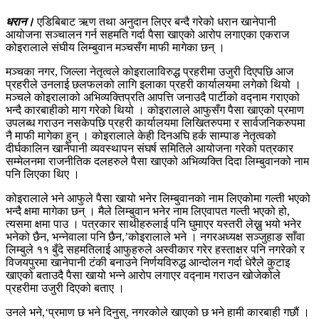
धरान।
एडिबिबाट ऋण तथा अनुदान लिएर बन्दै गरेको धरान खानेपानी
आयोजना सञ्चालन गर्न सहमति गर्दा पैसा खाएको आरोप लगाएका एकराज
कोइरालाले संघीय लिम्बुवान मञ्चसँग माफी मागेका छन् ।
मञ्चका नगर, जिल्ला नेतृत्वले कोइरालाविरुद्ध प्रहरीमा उजुरी दिएपछि आज
प्रहरीले उनलाई छलफलको लागि इलाका प्रहरी कार्यालयमा लगेको थियो ।
मञ्चले कोइरालाको अभिव्यक्तिप्रति आपत्ति जनाउदै पार्टीको वद्नाम गराएको
भन्दै कारबाहीको माग गरेको थियो । कोइरालाले आफुसँग पैसा खाएको प्रमाण
उपलब्ध गराउन नसकेपछि प्रहरी कार्यालयमा लिखितरुपमा र सार्वजनिकरुपमा
नै माफी मागेका हुन् । कोइरालाले केही दिनअघि हर्क साम्पाङ नेतृत्वको
दीर्घकालिन खानेपानी व्यवस्थापन संघर्ष समितिले आयोजना गरेको पत्रकार
सम्मेलनमा राजनीतिक दलहरुले पैसा खाएको अभिव्यक्ति दिदा लिम्बुवानको नाम
पनि लिएका थिए ।
कोइरालाले भने आफुले पैसा खायो भनेर लिम्बुवानको नाम लिएकोमा गल्ती भएको
भन्दै क्षमा मागेका छन् । मैले लिम्बुवान भनेर नाम लिएवापत गल्ती भएको हो,
त्यसमा क्षमा पाउ । पत्रकार साथीहरुलाई पनि घुमाएर यस्तरी लेख्नु भयो भनेर
भनेको छैन, भन्नेवाला पनि छैन,’कोइरालाले भने । नगरअध्यक्ष सञ्जुहाङ साँवा
लिम्बुले ११ बुँदे सहमतिलाई आफुहरुले अस्वीकार गरेर हस्ताक्षर पनि नगरेको र
विजयपुरमा खानेपानी टंकी बनाउने निर्णयविरुद्ध आन्दोलन गर्दा धेरैले कुटाइ
खाएको बताउदै पैसा खायो भन्ने आरोप लगाएर वद्नाम गराउन खोजेकोले
प्रहरीमा उजुरी दिएको बताए ।
उनले भने,‘प्रमाण छ भने दिनुस्, नगरकोले खाएको छ भने हामी कारबाही गछौं ।