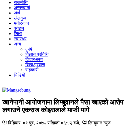
राजनीति
अन्तरबार्ता
अर्थ
खेलकुद
मनोरन्जन
पर्यटन
शिक्षा
स्वास्थ्य
अन्य
कृषि
विज्ञान प्रविधि
विचार/ब्लग
विश्व/प्रवास
सहकारी
भिडियो
खानेपानी आयोजनामा लिम्बुवानले पैसा खाएको आरोप
लगाउने एकराज कोइरालाले माफी मागे
बिहिबार, ०९ पुष, २०७७
साँझको ०६:४२ बजे
,
लिम्बुवान न्युज