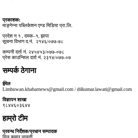
प्रकाशक:
माङ्गेन्ना पब्लिकेशन एण्ड मिडिया प्रा.लि.
प्रदेश न १ , दमक–१, झापा
सूचना विभाग द.नं. २१४६/०७७-७८
कम्पनी दर्ता नं. २४५४५३/०७७-०७८
प्रेस काउन्सिल दर्ता नं. २३१४/०७७-०७
सम्पर्क ठेगाना
ईमेल
Limbuwan.khabarnews@gmail.com / dilkumar.lawati@gmail.com
विज्ञापन शाखा
९८४४६०३६४४
हाम्रो टीम
प्रवन्ध निर्देशक/प्रधान सम्पादक
दिल कुमार लावती