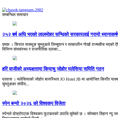
सम्बन्धित समाचार
२५२ बर्ष अघि भएकाे लालमाेहर सन्धिकाे सरकारलाई गरायाे ध्यानाकर्
दमक । किरात याक्थुङ चुम्लुङले लिम्बुवान र तत्कालीन गोर्खा राज्यबीच भएको ऐत
विभिन्न संघसंस्था र राजनीतिक दलका...
हरि वाजीको अध्यक्षतामा कियाचु जोहोर मलेसिया समिति गठन
प्रवास । मलेसियाको जोहोर बारुस्थित JO Hotel JB मा आयोजित किराँत याक्थु
चुम्लुङका संघीय...
स्पेन बन्यो २०२६ को विश्वकप विजेता
स्पेनले दोस्रोपटक विश्वकप फुटबलको उपाधि चुमेको छ । सोमबार विहान न्यु जर्