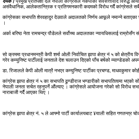
दमक।
प्रमुख प्रतिपक्षी दल नेपाली कांग्रेसले नेकपाको सर्वसत्तावाद विरुद्ध
असंवैधानिक, आलेकतान्त्रिक र प्रतिगमनकारी कदमको विरोध गर्दै कांग्रेसले सबै नि
कांग्रेसका सभापति शेरवहादुर देउवाले अदालतको निर्णय आफूले नमान्ने बताएका
।
अर्का बरिष्ठ नेता रामचन्द्र पौडेलले सर्वोच्च अदालतका न्यायधिसलाई राम्रोसँग
सो क्रममा प्रधानमन्त्री केपी शर्मा ओली निर्वाचित झापा क्षेत्र नं ५ को क्षेत्र
गरेर कम्युनिष्ट पार्टीलाई जनताले देश चलाउन दिएको पाँच बर्षको म्याण्डेडको 
डा. रिजालले केपी ओली मात्रै नभएर कम्युनिष्ट पार्टीका प्रचण्ड, माधवकुमार को
कांग्रेस झापा क्षेत्र नं ५ का सभापति ढुण्डीराज भण्डारीको सभापतित्वमा भएको स
नेपाली जनता सचेत रहनुपर्ने औंल्याए । कांग्रेसले आयोजना गरेको सो विरोध सभाम
नाराबाजी गर्दै आएका थिए ।
कांग्रेस झापा क्षेत्र नं. ५ ले आफ्नो पार्टी कार्यालयबाट ¥याली सहित गणतन्त्र 