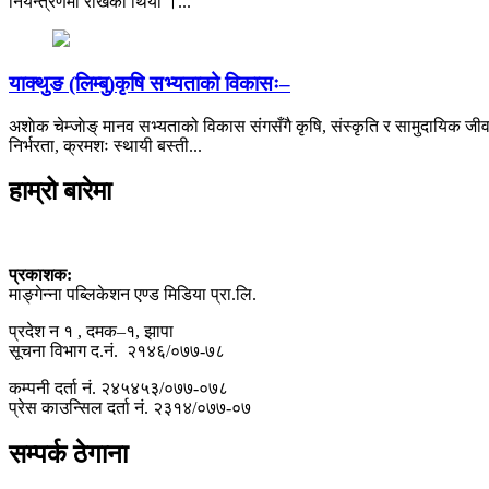
नियन्त्रणमा राखेको थियो ।...
याक्थुङ (लिम्बु)कृषि सभ्यताको विकासः–
अशाेक चेम्जाेङ् मानव सभ्यताको विकास संगसँगै कृषि, संस्कृति र सामुदायिक जीव
निर्भरता, क्रमशः स्थायी बस्ती...
हाम्रो बारेमा
प्रकाशक:
माङ्गेन्ना पब्लिकेशन एण्ड मिडिया प्रा.लि.
प्रदेश न १ , दमक–१, झापा
सूचना विभाग द.नं. २१४६/०७७-७८
कम्पनी दर्ता नं. २४५४५३/०७७-०७८
प्रेस काउन्सिल दर्ता नं. २३१४/०७७-०७
सम्पर्क ठेगाना