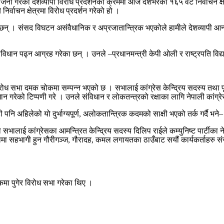
 आयोजना गरेको देशव्यापी विरोध प्रदर्शनका क्रममा आज देशभरका १६५ वटै निर्वाचन
र्वाचन क्षेत्रमा विरोध प्रदर्शन गरेको हो ।
 छन् । संसद विघटन असंवैधानिक र अप्रजातान्त्रिक भएकोले हामीले देशव्यापी आन
 संविधान पढ्न आग्रह गरेका छन् । उनले –प्रधानमन्त्री केपी ओली र राष्ट्रपति वि
ीय विरोध सभा दमक चोकमा सम्पन्न भएको छ । सभालाई कांग्रेस केन्द्रिय सदस्य तथा पूर
अपमान गरेको टिप्पणी गरे । उनले संविधान र लोकतन्त्रको रक्षाका लागि नेपाली का
ही पनि अहिलेको यो दुर्भाग्यपूर्ण, अलोकतान्त्रिक कदमको साक्षी भएको तर्क गर्दै 
ो सभालाई कांग्रेसका आमन्त्रित केन्द्रिय सदस्य दिलिप राईले कम्युनिष्ट पार्टीका
ा सहभागी हुन गौरीगञ्ज, गौरादह, कमल लगायतका ठाउँबाट सयौं कार्यकर्ताहरु संसद पु
चोकमा पुगेर विरोध सभा गरेका थिए ।