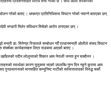
 क्षेत्रहरुमा प्रदर्शनसहित विरोध सभा गरेको छ । केपी ओली सरकारको
्दोलन गरेको बताए । धम्काएर प्रतिनिधिसभा विघटन गरेको नमान्ने बताएका छन्
द्यादेवी भण्डारी मिलेर संविधान मिचेको आरोप लगाएका छन् ।
्व मन्त्री डा. मिनेन्द्र रिजालले सम्बोधन गर्दै प्रधानमन्त्री ओलीले संसद विघटन
ंग्रेस संघर्षका कार्यक्रमहरु लिएर सडकमा आएको बताए ।
भने– उहाँहरुको पदीय लोलुप्ताको शिकार आम नेपाली जनता हुन सक्दैनन ।
 नेताहरुको स्वार्थका कारण मुलुकमा भएको उपलब्धि गुम्न दिन नहुने कुरामा आम
नस्र्थापनाको मागसहित कम्युनिष्ट पार्टीको सर्वसत्तावादका विरुद्ध चर्को