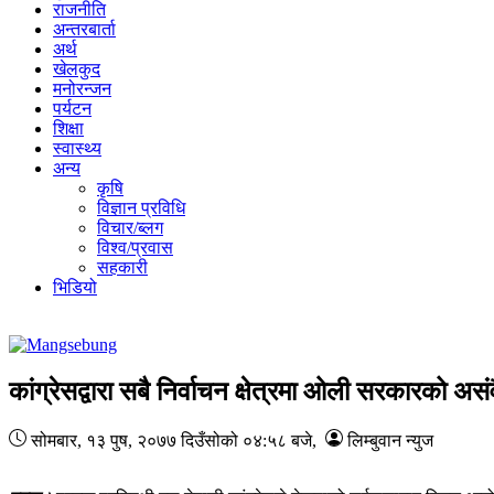
राजनीति
अन्तरबार्ता
अर्थ
खेलकुद
मनोरन्जन
पर्यटन
शिक्षा
स्वास्थ्य
अन्य
कृषि
विज्ञान प्रविधि
विचार/ब्लग
विश्व/प्रवास
सहकारी
भिडियो
कांग्रेसद्वारा सबै निर्वाचन क्षेत्रमा ओली सरकारको 
सोमबार, १३ पुष, २०७७
दिउँसोको ०४:५८ बजे
,
लिम्बुवान न्युज