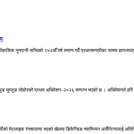
षण
िहासिक नुनपानी सन्धिको २५२औँ वर्ष स्मरण गर्दै प्रधानमन्त्रीका नाममा ज्ञापनपत
ङ चुम्लुङ जोहोरको प्रथम अधिवेशन–२०२६ सम्पन्न भएको छ । अधिवेशनले हरि वाज
सीको मेटलाइफ रंगशालामा भएको खेलमा डिफेन्डिङ च्याम्पियन अर्जेन्टिनालाई अतिर