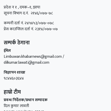
प्रदेश न १ , दमक–१, झापा
सूचना विभाग द.नं. २१४६/०७७-७८
कम्पनी दर्ता नं. २४५४५३/०७७-०७८
प्रेस काउन्सिल दर्ता नं. २३१४/०७७-०७
सम्पर्क ठेगाना
ईमेल
Limbuwan.khabarnews@gmail.com /
dilkumar.lawati@gmail.com
विज्ञापन शाखा
९८४४६०३६४४
हाम्रो टीम
प्रवन्ध निर्देशक/प्रधान सम्पादक
दिल कुमार लावती