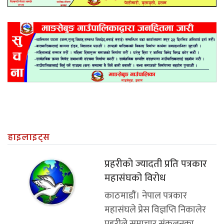
हाइलाइट्स
प्रहरीकाे ज्यादती प्रति पत्रकार
महासं‌घको विरोध
काठमाडाैं। नेपाल पत्रकार
महासंघले प्रेस विज्ञप्ति निकालेर
प्रहरीले समाचार संकलनका